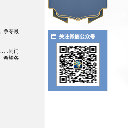
，争夺最
……同门
。希望各