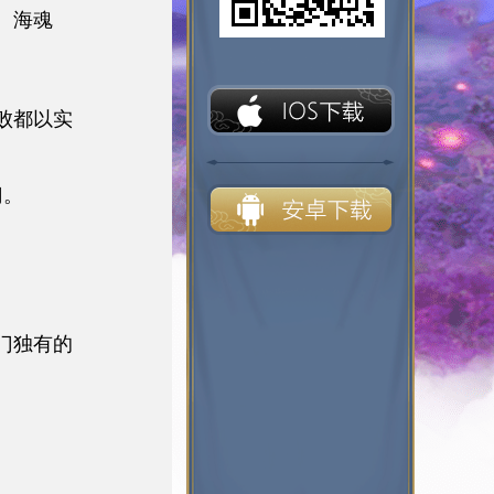
、海魂
败都以实
门。
门独有的