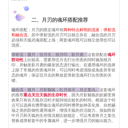
二、月刃的魂环搭配推荐
魂环搭配：月刃的限定魂环有
两种特点鲜明的流派：弹射流
和融合流
。其中弹射流的月刃可以独立存在，融合流的月刃
必须和天狐武魂搭配上场；两套魂环既可以独立使用也可以
混搭。
弹射流：胧月，弦月击，残月印，影月袭。
这套搭配在
魂环
联动性
上比较高，需要用弦月击打出伤害的同时施加残月
印，并触发影月袭的爆发状态进行输出。在通用魂环的选择
上除了常规的伤害魂环外，可以同时考虑清除或免疫异常状
态的魂环；保证弦月击的释放是弹射流魂环打出伤害的关
键。
融合流：胧月，月影魅狐，红月弥天，月之复仇。
这套魂环
的推荐
重点关注天狐的生存时长
，因为月影魅狐的妖媚变身
效果只有在天狐存活时才能持续比较长的时间。根据这个特
点可以选择在携带输出魂环的同时携带如神圣化身、自然赐
福之类的防御性通用魂环，增强天狐的存活能力。假如阵容
中月刃和天狐的生存情况都比较稳定，可以考虑将月之复仇
替换成弹射套中的专属魂环，进一步增强月刃的输出能力。