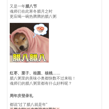
又是一年
腊八节
魂师们在此寒冬腊月之时
更应喝一碗热腾腾的腊八粥
红枣、栗子、桂圆、核桃……
腊八粥里的美味小奥都快数不过来啦！
魂师们的腊八粥里都有什么好料呢？
周年庆登录礼
都说“过了腊八就是年”