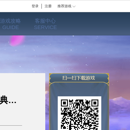
登录
注册
推荐游戏
游戏攻略
客服中心
GUIDE
SERVICE
【活动预告】突出重围破迷局，森林探宝赢乾坤造化丹&典藏·升星