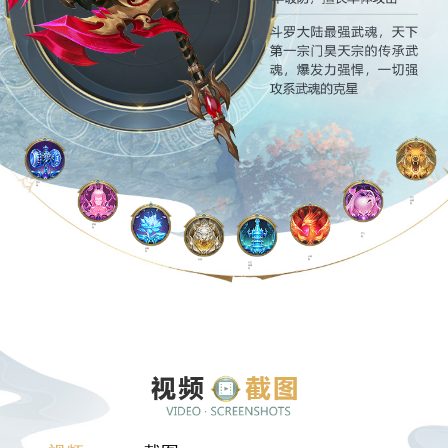
昊天
锤
大力
金刚
熊
柔骨
兔
罗三
炮
蓝银
草
火凤
白虎
凰
七宝
琉璃
塔