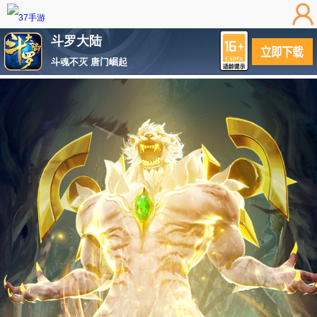
斗罗大陆
斗魂不灭 唐门崛起