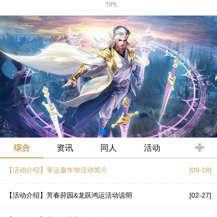
综合
资讯
同人
活动
【活动介绍】幸运嘉年华活动简介
[09-18]
【活动介绍】芳春莳园&龙跃鸿运活动说明
[02-27]