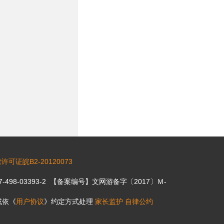
可证皖B2-20120073
7-498-03393-2 【备案编号】文网游备字〔2017〕Ｍ-
或依《
用户协议
》约定方式处理
家长监护
自律公约