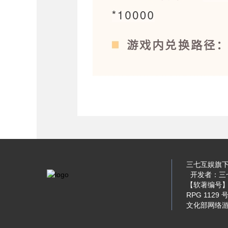
三七互娱旗下·
开发者：三七
【软著编号】软
RPG 1129 
文化部网络游戏