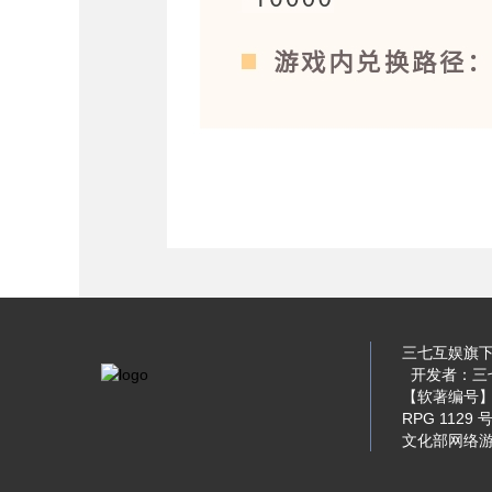
三七互娱旗下·
开发者：三七
【软著编号】软
RPG 1129 
文化部网络游戏