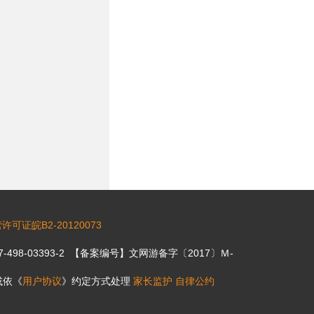
可证皖B2-20120073
7-498-03393-2 【备案编号】文网游备字〔2017〕Ｍ-
或依《
用户协议
》约定方式处理
家长监护
自律公约