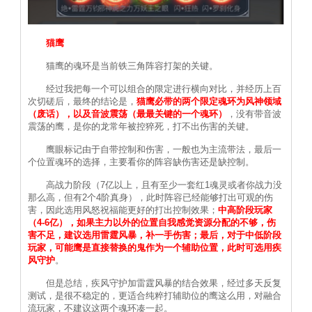
猫鹰
猫鹰的魂环是当前铁三角阵容打架的关键。
经过我把每一个可以组合的限定进行横向对比，并经历上百
次切磋后，最终的结论是，
猫鹰必带的两个限定魂环为风神领域
（废话），以及音波震荡（最最关键的一个魂环）
，没有带音波
震荡的鹰，是你的龙常年被控猝死，打不出伤害的关键。
鹰眼标记由于自带控制和伤害，一般也为主流带法，最后一
个位置魂环的选择，主要看你的阵容缺伤害还是缺控制。
高战力阶段（7亿以上，且有至少一套红1魂灵或者你战力没
那么高，但有2个4阶真身），此时阵容已经能够打出可观的伤
害，因此选用风怒祝福能更好的打出控制效果；
中高阶段玩家
（4-6亿），如果主力以外的位置自我感觉资源分配的不够，伤
害不足，建议选用雷霆风暴，补一手伤害；最后，对于中低阶段
玩家，可能鹰是直接替换的鬼作为一个辅助位置，此时可选用疾
风守护
。
但是总结，疾风守护加雷霆风暴的结合效果，经过多天反复
测试，是很不稳定的，更适合纯粹打辅助位的鹰这么用，对融合
流玩家，不建议这两个魂环凑一起。