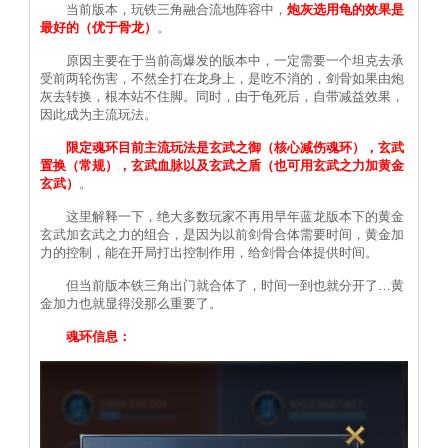
当前版本，玩铁三角融合流地阵容中，
炮灰选用龟的效果是
最好的（优于骨龙）
。
原因主要在于当前高爆发的版本中，一定需要一个坦克去承
受前两轮伤害，不然全打在龙身上，是吃不消的，剑骨如果由炮
灰去转换，根本站不住脚。同时，由于龟死后，自带减益效果，
因此成为主流玩法。
限定魂环目前主流玩法是玄武之御（核心减伤魂环），玄武
置换（常规），玄武血脉以及玄武之盾（也可用玄武之力加黄金
玄武）
。
这里解释一下，绝大多数玩家不再用早年蓝龙版本下的黄金
玄武加玄武之力的组合，是因为以前剑骨合体需要时间，黄金加
力的控制，能在开局打出控制作用，给剑骨合体提供时间。
但当前版本铁三角出门就合体了，时间一到也就分开了…黄
金加力也就显得没那么重要了。
魂环信息：