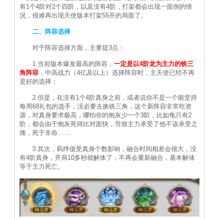
有1个4阶对2个四阶，以及没有4阶，打架都会出现一面倒的情
况，很难再出现天使版本打架55开的局面了。
二、阵容选择
对于阵容选择方面，主要提3点：
1.当前版本爆发最高的阵容，
一定是以4阶龙为主力的铁三
角阵容
，中高战力（4亿及以上）选择阵容时，主天使已经不再
是好的选择；
2.但是，在没有1个4阶真身之前，或者说你不是一个能坚持
每周68礼包的选手，没必要去换铁三角，这个新阵容非常吃资
源，对真身要求极高，哪怕你的炮灰少一个3阶，比如龟只有2
阶，都会由于炮灰死得比对面快，导致主力承受了他不该承受之
痛，死于非命……
3.其次，羁绊值受真身个数影响，融合时间相差会很大，没
有4阶真身，开局10多秒就解体了，不再会重新融合，基本解体
等于主力死亡。