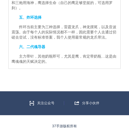
和三炮用海神，鹰选择生命（自己的鹰足够坚挺的，可选用罗
刹）。
五、炸环选择
炸环当前主要为三种选择，雷霆龙爪，神龙摆尾，以及音波
震荡。由于每个人的实际情况都不一样，因此需要个人去通过切
磋去尝试，没有标准答案，我个人使用最常规的龙爪带法。
六、二代魂导器
主力带针，其他奶瓶即可，尤其是鹰，肯定带奶瓶…这是由
鹰魂魂的天赋决定的。
关注公众号
分享小伙伴
37手游版权所有