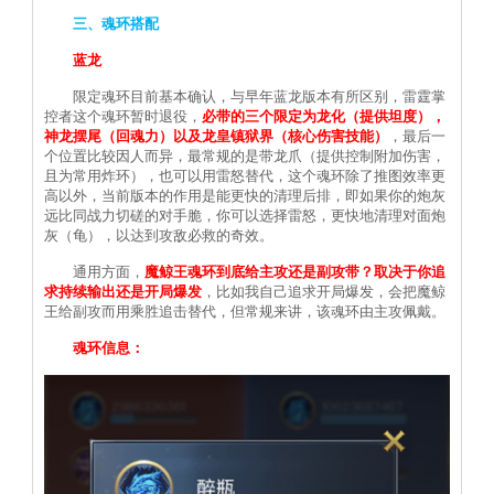
三、魂环搭配
蓝龙
限定魂环目前基本确认，与早年蓝龙版本有所区别，雷霆掌
控者这个魂环暂时退役，
必带的三个限定为龙化（提供坦度），
神龙摆尾（回魂力）以及龙皇镇狱界（核心伤害技能）
，最后一
个位置比较因人而异，最常规的是带龙爪（提供控制附加伤害，
且为常用炸环），也可以用雷怒替代，这个魂环除了推图效率更
高以外，当前版本的作用是能更快的清理后排，即如果你的炮灰
远比同战力切磋的对手脆，你可以选择雷怒，更快地清理对面炮
灰（龟），以达到攻敌必救的奇效。
通用方面，
魔鲸王魂环到底给主攻还是副攻带？取决于你追
求持续输出还是开局爆发
，比如我自己追求开局爆发，会把魔鲸
王给副攻而用乘胜追击替代，但常规来讲，该魂环由主攻佩戴。
魂环信息：