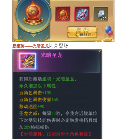
闪亮登场！
新坐骑——光暗圣龙