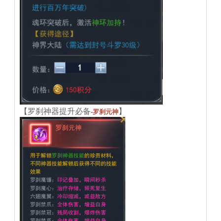
【罗刹神器提升必备
】
-罗刹元神