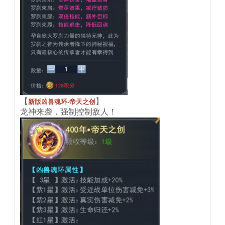
【
】
新版凶兽魂环-帝天之创
龙神来袭，强制控制敌人！