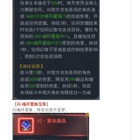
【
闪·魂环置换宝珠
】
闪魂环置换，阵容百搭不是梦。