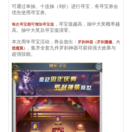
可通过单抽、十连抽（9折）进行寻宝，有寻宝劵会
优先使用寻宝劵。
，寻宝值越高，抽中大奖概率越
每次寻宝都可增加寻宝值
高。抽中大奖后寻宝值清零。
本次周年寻宝活动，将会放出：
罗刹神器（罗刹魔镰、六
集齐全套九件罗刹神器可获得强大效果与
翅魔翼）、
超强技能。