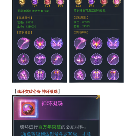
【
】
魂环突破必备-神环凝珠