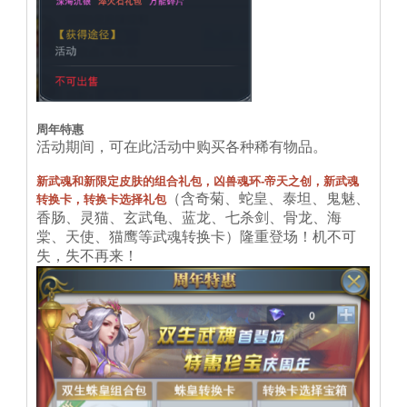
周年特惠
活动期间，可在此活动中购买各种稀有物品。
新武魂和新限定皮肤的组合礼包，凶兽魂环-帝天之创，新武魂
（含奇菊、蛇皇、泰坦、鬼魅、
转换卡，转换卡选择礼包
香肠、灵猫、玄武龟、蓝龙、七杀剑、骨龙、海
棠、天使、猫鹰等武魂转换卡）隆重登场！机不可
失，失不再来！