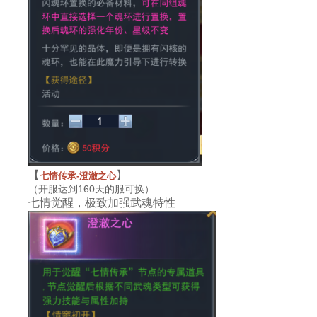
【
】
七情传承-澄澈之心
（开服达到160天的服可换）
七情觉醒，极致加强武魂特性