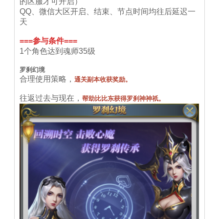
的区服才可开启）
QQ、微信大区开启、结束、节点时间均往后延迟一
天
===参与条件===
1个角色达到魂师35级
罗刹幻境
合理使用策略，
通关副本收获奖励。
往返过去与现在，
帮助比比东获得罗刹神神祇。