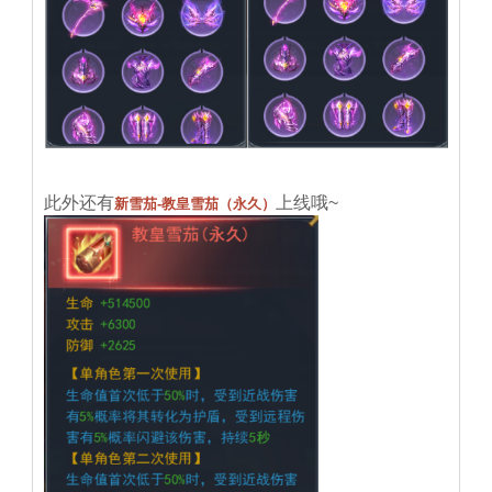
此外还有
上线哦~
新雪茄-教皇雪茄（永久）