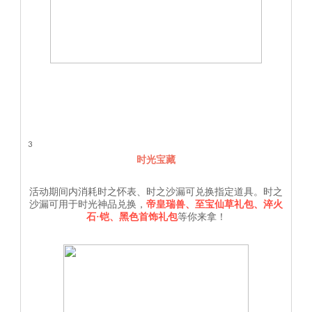
3
时光宝藏
活动期间内消耗时之怀表、时之沙漏可兑换指定道具。时之
沙漏可用于时光神品兑换，
帝皇瑞兽、至宝仙草礼包、淬火
石
·铠、黑色首饰礼包
等你来拿！