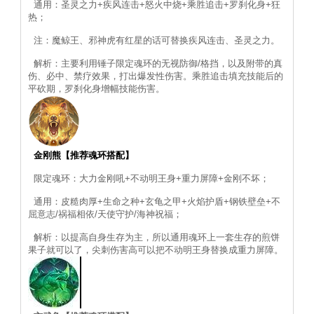
通用：圣灵之力+疾风连击+怒火中烧+乘胜追击+罗刹化身+狂
热；
注：魔鲸王、邪神虎有红星的话可替换疾风连击、圣灵之力。
解析：主要利用锤子限定魂环的无视防御/格挡，以及附带的真
伤、必中、禁疗效果，打出爆发性伤害。乘胜追击填充技能后的
平砍期，罗刹化身增幅技能伤害。
金刚熊【推荐魂环搭配】
限定魂环：大力金刚吼+不动明王身+重力屏障+金刚不坏；
通用：皮糙肉厚+生命之种+玄龟之甲+火焰护盾+钢铁壁垒+不
屈意志/祸福相依/天使守护/海神祝福；
解析：以提高自身生存为主，所以通用魂环上一套生存的煎饼
果子就可以了，尖刺伤害高可以把不动明王身替换成重力屏障。