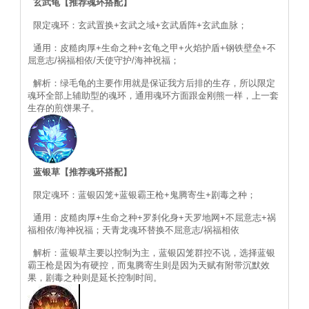
玄武龟【推荐魂环搭配】
限定魂环：玄武置换+玄武之域+玄武盾阵+玄武血脉；
通用：皮糙肉厚+生命之种+玄龟之甲+火焰护盾+钢铁壁垒+不
屈意志/祸福相依/天使守护/海神祝福；
解析：绿毛龟的主要作用就是保证我方后排的生存，所以限定
魂环全部上辅助型的魂环，通用魂环方面跟金刚熊一样，上一套
生存的煎饼果子。
蓝银草【推荐魂环搭配】
限定魂环：蓝银囚笼+蓝银霸王枪+鬼腾寄生+剧毒之种；
通用：皮糙肉厚+生命之种+罗刹化身+天罗地网+不屈意志+祸
福相依/海神祝福；天青龙魂环替换不屈意志/祸福相依
解析：蓝银草主要以控制为主，蓝银囚笼群控不说，选择蓝银
霸王枪是因为有硬控，而鬼腾寄生则是因为天赋有附带沉默效
果，剧毒之种则是延长控制时间。